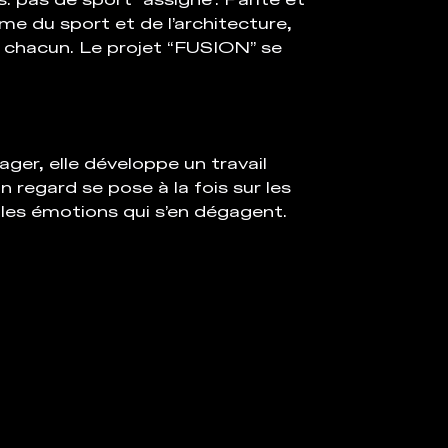
: pas de sport “assigné”. Parité et
e du sport et de l’architecture,
de chacun. Le projet “FUSION” se
er, elle développe un travail
n regard se pose à la fois sur les
t les émotions qui s’en dégagent.
tault