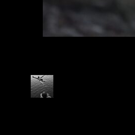
Gheorghe Spantoveanu